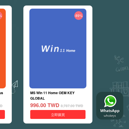
%
-89%
us
MS Win 11 Home OEM KEY
GLOBAL
996.00
TWD
D
8,787.00
TWD
立即購買