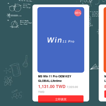
-85%
MS Win 11 Pro OEM KEY
M
GLOBAL-Lifetime
L
1,131.00
TWD
7,323.00
TWD
立即購買