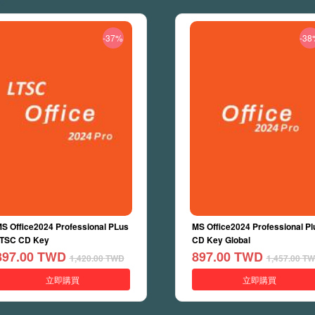
-37%
-38
S Office2024 Professional PLus
MS Office2024 Professional Pl
TSC CD Key
CD Key Global
897.00
TWD
897.00
TWD
1,420.00
TWD
1,457.00
TW
立即購買
立即購買