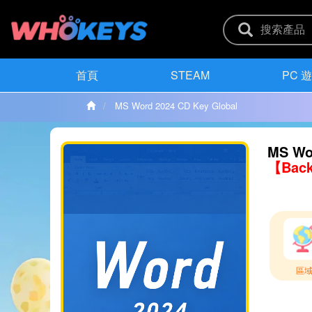
首頁
STEAM
PC 
MS Word 2024 CD Key Global
MS Wo
【Back
區