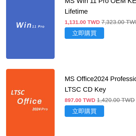
MS Win 11 Pro OEM K
Lifetime
7,323.00
TW
1,131.00
TWD
立即購買
MS Office2024 Professi
LTSC CD Key
1,420.00
TWD
897.00
TWD
立即購買