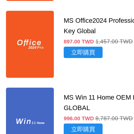
MS Office2024 Professi
Key Global
1,457.00
TWD
897.00
TWD
立即購買
MS Win 11 Home OEM
GLOBAL
8,787.00
TWD
996.00
TWD
立即購買