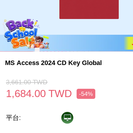
MS Access 2024 CD Key Global
3,661.00
TWD
1,684.00
TWD
-54%
平台: