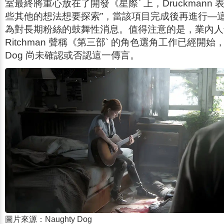
室最終將重心放在了開發《
星際
` 上，Druckman
些其他的想法想要探索”，當該項目完成後再進行—
為對長期粉絲的鼓舞性消息。值得注意的是，業內人士 D
Ritchman 聲稱《
第三部
` 的角色選角工作已經開始，儘管
Dog 尚未確認或否認這一傳言。
圖片來源：Naughty Dog