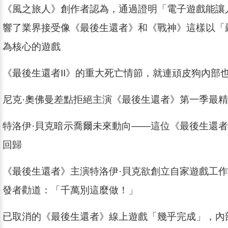
《風之旅人》創作者認為，通過證明「電子遊戲能讓
響了業界接受像《最後生還者》和《戰神》這樣以「
為核心的遊戲
《最後生還者II》的重大死亡情節，就連頑皮狗內部
尼克·奧佛曼差點拒絕主演《最後生還者》第一季最
特洛伊·貝克暗示喬爾未來動向——這位《最後生還
回歸
《最後生還者》主演特洛伊·貝克欲創立自家遊戲工
發者勸道：「千萬別這麼做！」
已取消的《最後生還者》線上遊戲「幾乎完成」，內