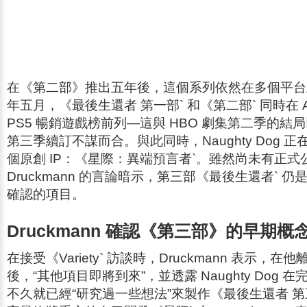
在《
第二部
》推出五年後，這個系列依然在多個平台
年五月，《
最後生還者 第一部
` 和《
第二部
` 同時在 
PS5 暢銷遊戲榜前列—這與 HBO 劇集第二季的結
第三季續訂不謀而合。與此同時，Naughty Dog 
個原創 IP：《
星際：異端預言者
`。雖然尚未有正式
Druckmann 的言論暗示，第三部《
最後生還者
` 
確認的項目。
Druckmann 確認《第三部》的早期概
在接受《
Variety
` 訪談時，Druckmann 表示，在他
後，“其他項目即將到來”，並透露 Naughty Dog 在
不久就已經“研究過一些想法”來製作《
最後生還者 