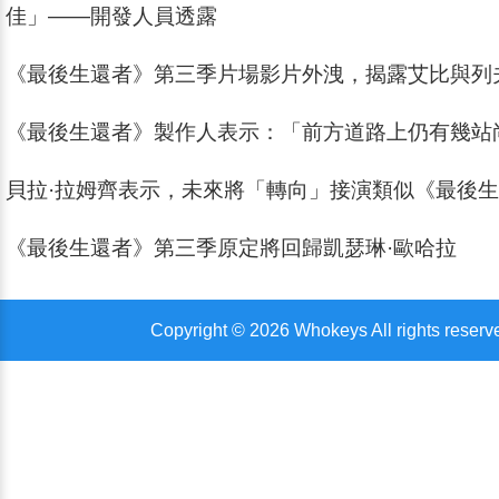
佳」——開發人員透露
《最後生還者》第三季片場影片外洩，揭露艾比與列
《最後生還者》製作人表示：「前方道路上仍有幾站
貝拉·拉姆齊表示，未來將「轉向」接演類似《最後
《最後生還者》第三季原定將回歸凱瑟琳·歐哈拉
Copyright © 2026 Whokeys All rights reserv