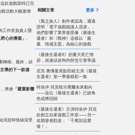
露，這款遊戲當時已完
相關文章
更多
遊戲活動大幅激增
《風之旅人》創作者認為，通過
證明「電子遊戲能讓人流淚」，
狗工作室負責人暨
他們影響了業界接受像《最後生
還者》和《戰神》這樣以「嚴
具野心的專案」
。
肅、情感主題」為核心的遊戲
《最後生還者II》的重大死亡情
節，就連頑皮狗內部也引發爭議
案轉移。最終，頑
正主導的下一款遊
尼克·奧佛曼差點拒絕主演《最後
生還者》第一季最精彩一集
特洛伊·貝克暗示喬爾未來動向
援，將會
「嚴重影響
——這位《最後生還者》已故角
色或將回歸
《最後生還者》主演特洛伊·貝克
欲創立自家遊戲工作室——另一
知消息時情緒深受
名開發者勸道：「千萬別這麼
做！」