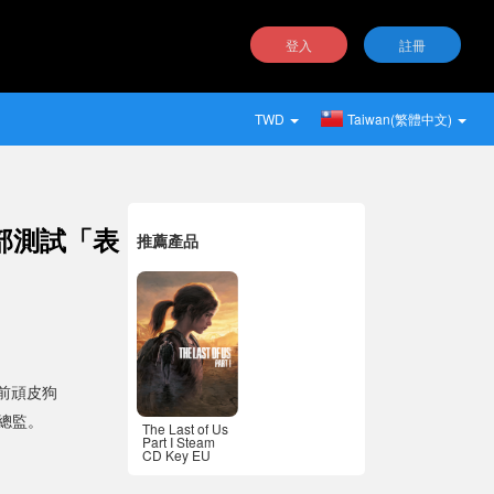
登入
註冊
TWD
Taiwan(繁體中文)
部測試「表
推薦產品
前頑皮狗
戲總監。
The Last of Us
Part I Steam
CD Key EU