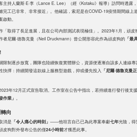
持人蘭斯·E·李（Lance E. Lee）（經《Kotaku》報導）訪問時透
離完工已非常、非常接近」。他確認，索尼是在COVID-19疫情期間線上
案啟動。
作「取得了長足進展，且在公司內部測試表現極佳」。2023年1月，頑皮
者尼爾·德魯克曼（Neil Druckmann）曾公開形容此作為頑皮狗的
「最
響
關限制逐步放寬，團隊也陸續恢復實體辦公，資源便逐漸自該多人連線專
性抉擇：持續開發這款線上服務型遊戲，抑或優先投入
「尼爾·德魯克曼
2023年12月正式宣告取消。工作室在公告中指出，若持續進行發行後支
發作業」
。
涯轉向
取消是
「令人痛心的時刻」
——他坦言自己已為此專案奉獻
七年
光陰，得
頑皮狗對外發布公告的僅
24小時前
才獲悉此事。