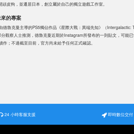
月離開頑皮狗，並遷居日本，創立屬於自己的獨立遊戲工作室。
未來的專案
克曼主導的PS5獨佔作品《星際大戰：異端先知》（Intergalactic: The 
另據部分觀察人士推測，德魯克曼近期於Instagram所發布的一則貼文，可
續作；不過截至目前，官方尚未給予任何正式確認。
24 小時客服支援
即時數位交付