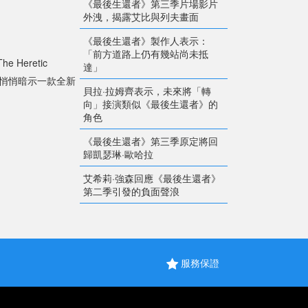
《最後生還者》第三季片場影片
外洩，揭露艾比與列夫畫面
《最後生還者》製作人表示：
「前方道路上仍有幾站尚未抵
Heretic
達」
能已悄悄暗示一款全新
貝拉·拉姆齊表示，未來將「轉
向」接演類似《最後生還者》的
角色
《最後生還者》第三季原定將回
歸凱瑟琳·歐哈拉
艾希莉·強森回應《最後生還者》
第二季引發的負面聲浪
服務保證