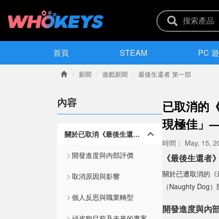
首頁
STEAM
PC 
新聞
遊戲新聞
最後生還者 第一部
內容
已取消的
現極佳」
關於已取消《最後生還者》多人遊戲的新細節
時間：
May, 15, 2
開發進度與內部評價
《最後生還者
關於已遭取消的《
取消原因與影響
（Naughty D
個人反思與職業轉型
開發進度與內
頑皮狗目前及未來的專案規劃