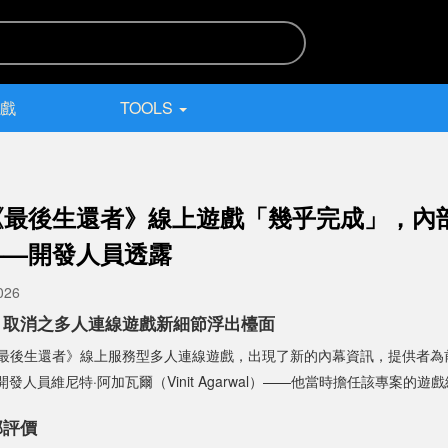
遊戲
TOOLS
《最後生還者》線上遊戲「幾乎完成」，內
——開發人員透露
026
》取消之多人連線遊戲新細節浮出檯面
最後生還者》線上服務型多人連線遊戲，出現了新的內幕資訊，提供者為
og）開發人員維尼特·阿加瓦爾（Vinit Agarwal）——他當時擔任該專案的遊
部評價