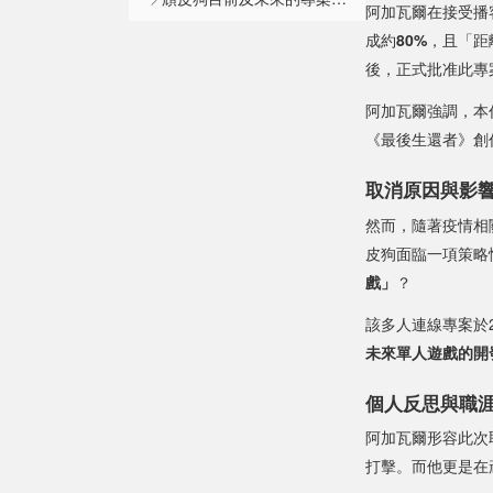
阿加瓦爾在接受播客主
成約
80%
，且「距
後，正式批准此專
阿加瓦爾強調，本
《最後生還者》創作
取消原因與影
然而，隨著疫情相
皮狗面臨一項策略
戲」
？
該多人連線專案於
未來單人遊戲的開
個人反思與職
阿加瓦爾形容此次
打擊。而他更是在