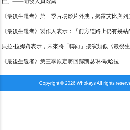
佳」——開發人員透露
《最後生還者》第三季片場影片外洩，揭露艾比與列
《最後生還者》製作人表示：「前方道路上仍有幾站
貝拉·拉姆齊表示，未來將「轉向」接演類似《最後
《最後生還者》第三季原定將回歸凱瑟琳·歐哈拉
Copyright © 2026 Whokeys All rights reserv