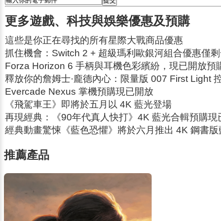
更多遊戲、科技與娛樂優惠及預購
這些是你正在尋找的所有星際大戰商品優惠
抓住機會：Switch 2 + 超級瑪利歐銀河組合優惠僅
Forza Horizon 6 手柄與耳機色彩繽紛，現已開放預
釋放你的詹姆士·龐德內心：限量版 007 First Light
Evercade Nexus 掌機預購現已開放
《飛駕車王》即將於五月以 4K 藍光登場
再現經典：《90年代真人快打》4K 藍光合輯預購現
經典動畫驚悚《藍色恐懼》將於六月推出 4K 鋼書
推薦產品