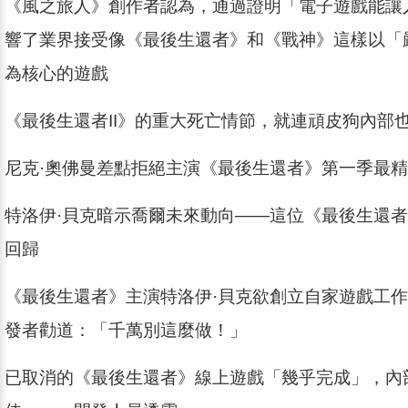
《風之旅人》創作者認為，通過證明「電子遊戲能讓
響了業界接受像《最後生還者》和《戰神》這樣以「
為核心的遊戲
《最後生還者II》的重大死亡情節，就連頑皮狗內部
尼克·奧佛曼差點拒絕主演《最後生還者》第一季最
特洛伊·貝克暗示喬爾未來動向——這位《最後生還
回歸
《最後生還者》主演特洛伊·貝克欲創立自家遊戲工
發者勸道：「千萬別這麼做！」
已取消的《最後生還者》線上遊戲「幾乎完成」，內