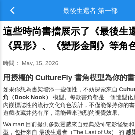
最後生還者 第一部
這些時尚書擋展示了《最後生
《異形》、《變形金剛》等角
時間：
May, 15, 2026
用授權的 CultureFly 書角模型為你
如果你想為書架增添一些個性，不妨探索來自
Cultu
角（Book Nook）
模型。每款書角都是一個造型化
內嵌標誌性的流行文化角色設計，不僅能保持你的書
遊戲收藏井然有序，還能帶來強烈的視覺效果。
Walmart 目前提供多款靈感來自經典恐怖電影怪物
型，包括來自
最後生還者（The Last of Us）
的
感