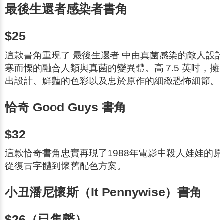
最後生還者感染者書角
$25
這款書角重現了
最後生還者
中由真菌感染的敵人設
寒而慄的融合人類與真菌的變異體。高 7.5 英吋，擁有
出設計、鮮豔的色彩以及忠於原作的細緻恐怖細節。
恰奇 Good Guys 書角
$32
這款恰奇書角忠實再現了1988年電影中殺人娃娃的
從復古字體到懷舊配色方案。
小丑潘尼懷斯（It Pennywise）書角
$26（已售罄）