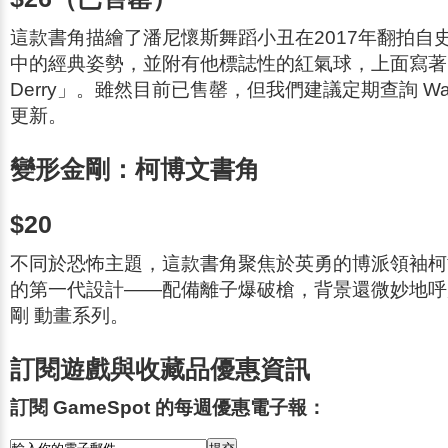
這款書角描繪了潘尼懷斯舞蹈小丑在2017年翻拍自
中的經典姿勢，並附有他標誌性的紅氣球，上面寫著「I 
Derry」。雖然目前已售罄，但我們建議定期查詢 Wal
更新。
變形金剛：柯博文書角
$20
不同於恐怖主題，這款書角聚焦於英勇的博派領袖柯
的第一代設計——配備離子爆破槍，背景還微妙地
剛
動畫系列。
訂閱遊戲與收藏品優惠資訊
訂閱 GameSpot 的每週優惠電子報：