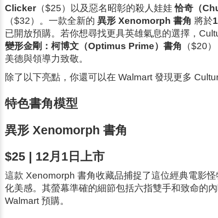
Clicker
（$25）以及惡名昭彰的殺人娃娃
恰奇（Chu
（$32）。一款全新的
異形 Xenomorph 書角
將於
已開放預購。若你想尋找更具英雄氣息的選擇，Cultur
變形金剛：柯博文（Optimus Prime）書角
（$20
美德與領導力致敬。
除了以下亮點，你還可以在 Walmart 發現更多 Cultur
特色書角模型
異形 Xenomorph 書角
$25 | 12月1日上市
這款 Xenomorph 書角收藏品捕捉了這位經典電影
化美感。其螢幕準確的細節包括六指雙手和致命的內
Walmart 預購。