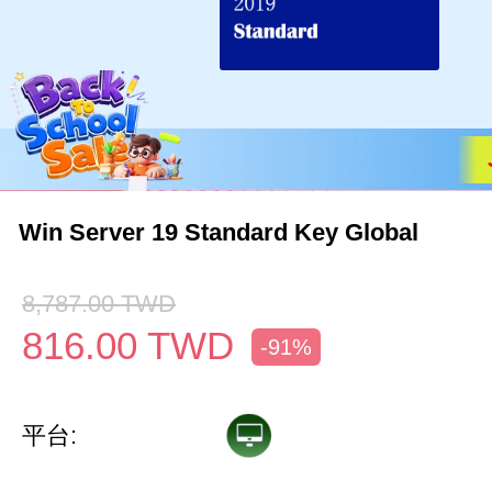
Win Server 19 Standard Key Global
8,787.00
TWD
816.00
TWD
-91%
平台: