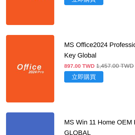
MS Office2024 Professi
Key Global
1,457.00
TWD
897.00
TWD
立即購買
MS Win 11 Home OEM
GLOBAL