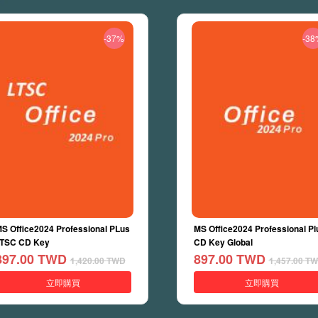
-37%
-38
S Office2024 Professional PLus
MS Office2024 Professional Pl
TSC CD Key
CD Key Global
897.00
TWD
897.00
TWD
1,420.00
TWD
1,457.00
TW
立即購買
立即購買