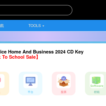
遊戲
TOOLS
fice Home And Business 2024 CD Key
 To School Sale】
域
平台
股票
標籤