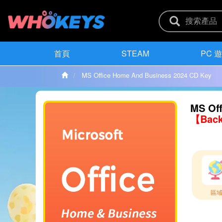
首頁
STEAM
PC 
MS Office Home And Business 2024 CD Key
MS Of
【Back
區