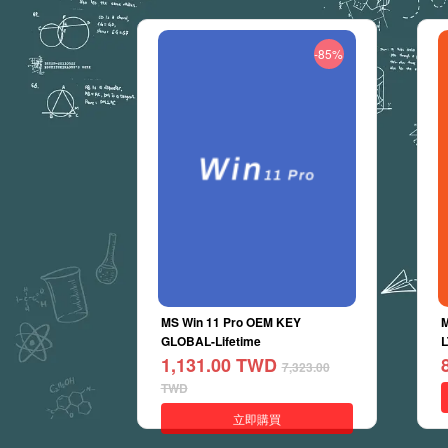
-85%
MS Win 11 Pro OEM KEY
M
GLOBAL-Lifetime
L
1,131.00
TWD
7,323.00
TWD
立即購買