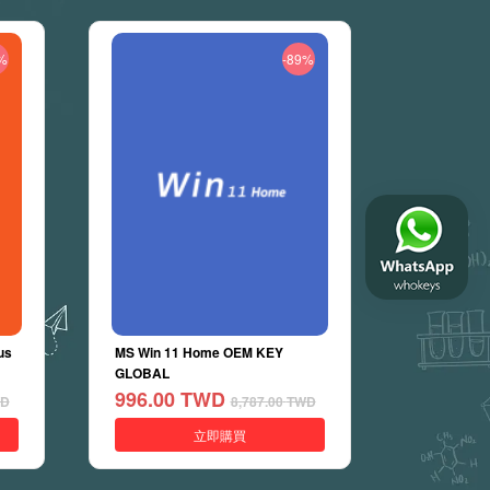
%
-89%
us
MS Win 11 Home OEM KEY
GLOBAL
996.00
TWD
D
8,787.00
TWD
立即購買