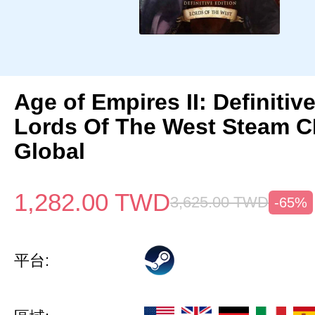
Age of Empires II: Definitiv
Lords Of The West Steam 
Global
1,282.00
TWD
3,625.00
TWD
-65%
平台: